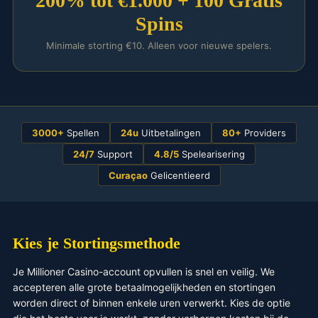
200% tot €1.000 + 100 Gratis
Spins
Minimale storting €10. Alleen voor nieuwe spelers.
3000+
Spellen
24u
Uitbetalingen
80+
Providers
24/7
Support
4.8/5
Spelearisering
Curaçao
Gelicentieerd
Kies je Stortingsmethode
Je Millioner Casino-account opvullen is snel en veilig. We
accepteren alle grote betaalmogelijkheden en stortingen
worden direct of binnen enkele uren verwerkt. Kies de optie