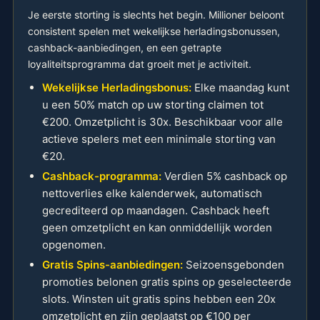
Je eerste storting is slechts het begin. Millioner beloont
consistent spelen met wekelijkse herladingsbonussen,
cashback-aanbiedingen, en een getrapte
loyaliteitsprogramma dat groeit met je activiteit.
Wekelijkse Herladingsbonus:
Elke maandag kunt
u een 50% match op uw storting claimen tot
€200. Omzetplicht is 30x. Beschikbaar voor alle
actieve spelers met een minimale storting van
€20.
Cashback-programma:
Verdien 5% cashback op
nettoverlies elke kalenderwek, automatisch
gecrediteerd op maandagen. Cashback heeft
geen omzetplicht en kan onmiddellijk worden
opgenomen.
Gratis Spins-aanbiedingen:
Seizoensgebonden
promoties belonen gratis spins op geselecteerde
slots. Winsten uit gratis spins hebben een 20x
omzetplicht en zijn geplaatst op €100 per