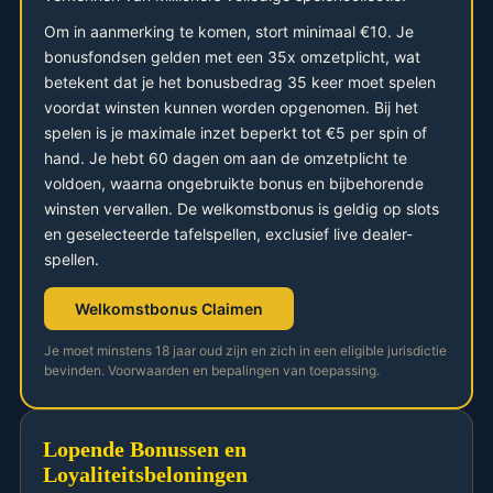
Om in aanmerking te komen, stort minimaal €10. Je
bonusfondsen gelden met een 35x omzetplicht, wat
betekent dat je het bonusbedrag 35 keer moet spelen
voordat winsten kunnen worden opgenomen. Bij het
spelen is je maximale inzet beperkt tot €5 per spin of
hand. Je hebt 60 dagen om aan de omzetplicht te
voldoen, waarna ongebruikte bonus en bijbehorende
winsten vervallen. De welkomstbonus is geldig op slots
en geselecteerde tafelspellen, exclusief live dealer-
spellen.
Welkomstbonus Claimen
Je moet minstens 18 jaar oud zijn en zich in een eligible jurisdictie
bevinden. Voorwaarden en bepalingen van toepassing.
Lopende Bonussen en
Loyaliteitsbeloningen