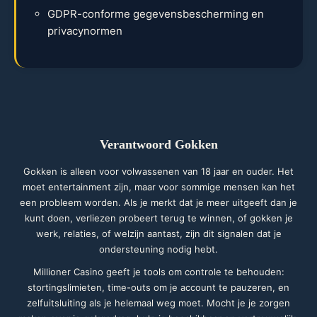
GDPR-conforme gegevensbescherming en
privacynormen
Verantwoord Gokken
Gokken is alleen voor volwassenen van 18 jaar en ouder. Het
moet entertainment zijn, maar voor sommige mensen kan het
een probleem worden. Als je merkt dat je meer uitgeeft dan je
kunt doen, verliezen probeert terug te winnen, of gokken je
werk, relaties, of welzijn aantast, zijn dit signalen dat je
ondersteuning nodig hebt.
Millioner Casino geeft je tools om controle te behouden:
stortingslimieten, time-outs om je account te pauzeren, en
zelfuitsluiting als je helemaal weg moet. Mocht je je zorgen