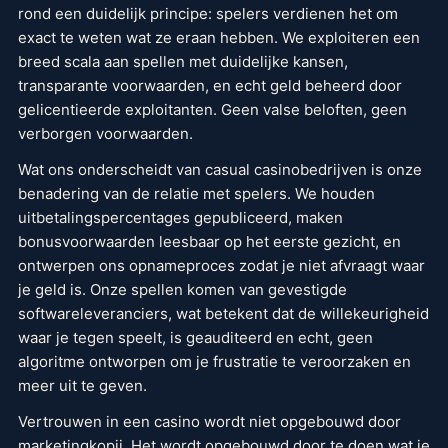
rond een duidelijk principe: spelers verdienen het om
exact te weten wat ze eraan hebben. We exploiteren een
breed scala aan spellen met duidelijke kansen,
transparante voorwaarden, en echt geld beheerd door
gelicentieerde exploitanten. Geen valse beloften, geen
verborgen voorwaarden.
Wat ons onderscheidt van casual casinobedrijven is onze
benadering van de relatie met spelers. We houden
uitbetalingspercentages gepubliceerd, maken
bonusvoorwaarden leesbaar op het eerste gezicht, en
ontwerpen ons opnameproces zodat je niet afvraagt waar
je geld is. Onze spellen komen van gevestigde
softwareleveranciers, wat betekent dat de willekeurigheid
waar je tegen speelt, is geauditeerd en echt, geen
algoritme ontworpen om je frustratie te veroorzaken en
meer uit te geven.
Vertrouwen in een casino wordt niet opgebouwd door
marketingkopij. Het wordt opgebouwd door te doen wat je