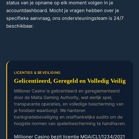
status van je opname op elk moment volgen in je
accountdashboard. Mocht je vragen hebben over je
specifieke aanvraag, ons ondersteuningsteam is 24/7
beschikbaar.
LICENTIES & BEVEILIGING
Gelicentieerd, Geregeld en Volledig Veilig
Millioner Casino is gelicentieerd en gereglementeerd
door de Malta Gaming Authority, wat eerlijk spel,
transparante operaties, en volledige bescherming van
je fondsen waarborgt. We hanteren
bankgradebeveiliging en onafhankelijke audits om de
hoogste normen van spelerbescherming te handhaven.
Millioner Casino bezit licentie MGA/CL1/1234/2021