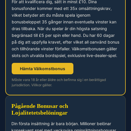
För att kvalificera dig, sätt in minst £10. Dina
bonusfonder kommer med ett 35x omsättningskrav,
vilket betyder att du måste spela igenom
bonusbeloppet 35 gånger innan eventuella vinster kan
dras tillbaka. När du spelar är din högsta satsning
begränsad till £5 per spin eller hand. Du har 60 dagar
på dig att uppfylla kravet, efter vilket all oanvänd bonus
och tillhörande vinster förfaller. Välkomstbonusen gäller
slots och utvalda bordspsiel, exklusive live-dealer-spel.
Hämta Välkomstbonus
Måste vara 18 år eller äldre och befinna sig i en berättigad
jurisdiktion. Villkor gäller.
Pågående Bonusar och
Lojalitetetsbelöningar
Din första insättning är bara början. Millioner belönar
konsekvent spel med veckovisa ominsättningsbonusar,