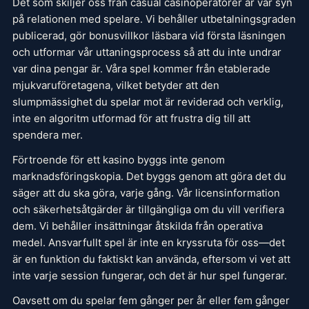
Det som skiljer oss från casual casinoperatörer är vår syn
på relationen med spelare. Vi behåller utbetalningsgraden
publicerad, gör bonusvillkor läsbara vid första läsningen
och utformar vår uttaningsprocess så att du inte undrar
var dina pengar är. Våra spel kommer från etablerade
mjukvaruföretagena, vilket betyder att den
slumpmässighet du spelar mot är reviderad och verklig,
inte en algoritm utformad för att frustra dig till att
spendera mer.
Förtroende för ett kasino byggs inte genom
marknadsföringskopia. Det byggs genom att göra det du
säger att du ska göra, varje gång. Vår licensinformation
och säkerhetsåtgärder är tillgängliga om du vill verifiera
dem. Vi behåller insättningar åtskilda från operativa
medel. Ansvarfullt spel är inte en kryssruta för oss—det
är en funktion du faktiskt kan använda, eftersom vi vet att
inte varje session fungerar, och det är hur spel fungerar.
Oavsett om du spelar fem gånger per år eller fem gånger