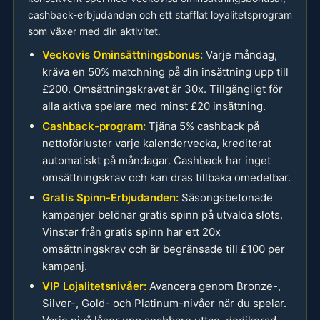
cashback-erbjudanden och ett stafflat loyalitetsprogram
som växer med din aktivitet.
Veckovis Ominsättningsbonus:
Varje måndag,
kräva en 50% matchning på din insättning upp till
£200. Omsättningskravet är 30x. Tillgängligt för
alla aktiva spelare med minst £20 insättning.
Cashback-program:
Tjäna 5% cashback på
nettoförluster varje kalendervecka, krediterat
automatiskt på måndagar. Cashback har inget
omsättningskrav och kan dras tillbaka omedelbar.
Gratis Spinn-Erbjudanden:
Säsongsbetonade
kampanjer belönar gratis spinn på utvalda slots.
Vinster från gratis spinn har ett 20x
omsättningskrav och är begränsade till £100 per
kampanj.
VIP Lojalitetsnivåer:
Avancera genom Bronze-,
Silver-, Gold- och Platinum-nivåer när du spelar.