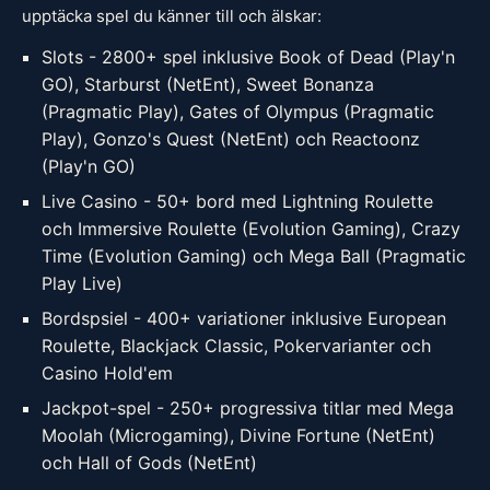
upptäcka spel du känner till och älskar:
Slots - 2800+ spel inklusive Book of Dead (Play'n
GO), Starburst (NetEnt), Sweet Bonanza
(Pragmatic Play), Gates of Olympus (Pragmatic
Play), Gonzo's Quest (NetEnt) och Reactoonz
(Play'n GO)
Live Casino - 50+ bord med Lightning Roulette
och Immersive Roulette (Evolution Gaming), Crazy
Time (Evolution Gaming) och Mega Ball (Pragmatic
Play Live)
Bordspsiel - 400+ variationer inklusive European
Roulette, Blackjack Classic, Pokervarianter och
Casino Hold'em
Jackpot-spel - 250+ progressiva titlar med Mega
Moolah (Microgaming), Divine Fortune (NetEnt)
och Hall of Gods (NetEnt)