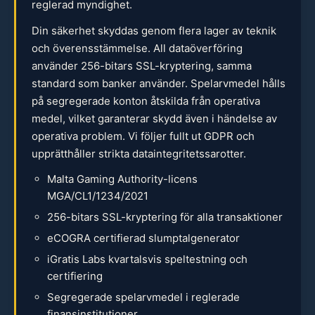
reglerad myndighet.
Din säkerhet skyddas genom flera lager av teknik
och överensstämmelse. All dataöverföring
använder 256-bitars SSL-kryptering, samma
standard som banker använder. Spelarvmedel hålls
på segregerade konton åtskilda från operativa
medel, vilket garanterar skydd även i händelse av
operativa problem. Vi följer fullt ut GDPR och
upprätthåller strikta dataintegritetssarotter.
Malta Gaming Authority-licens
MGA/CL1/1234/2021
256-bitars SSL-kryptering för alla transaktioner
eCOGRA certifierad slumptalgenerator
iGratis Labs kvartalsvis speltestning och
certifiering
Segregerade spelarvmedel i reglerade
finansinstitutioner